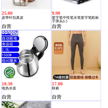
25.80
9.90
皮带针扣真皮
签字笔中性笔水笔签字笔欧标
子弹头0.5
自营
自营
18.30
17.00
电热水壶
秋裤
自营
自营