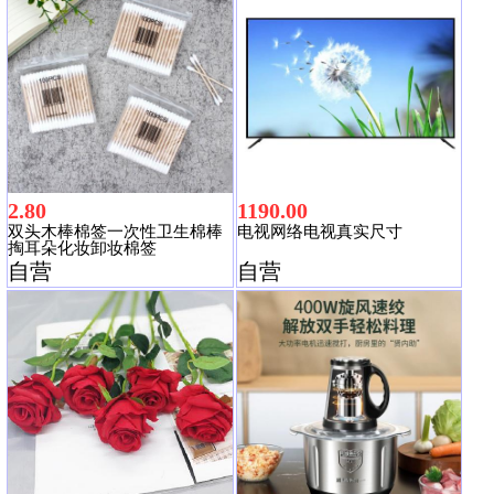
2.80
1190.00
双头木棒棉签一次性卫生棉棒
电视网络电视真实尺寸
掏耳朵化妆卸妆棉签
自营
自营