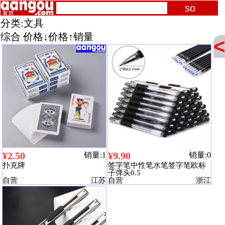
分类:
文具
综合
价格↓
价格↑
销量
<
¥2.50
¥9.90
销量:1
销量:0
扑克牌
签字笔中性笔水笔签字笔欧标
子弹头0.5
自营
江苏
自营
浙江