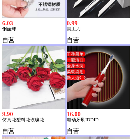
6.03
0.99
钢丝球
美工刀
自营
自营
9.90
16.00
仿真花塑料花玫瑰花
电动牙刷IDDID
自营
自营