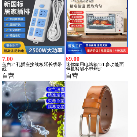
7.00
69.00
蓝白21孔插座接线板延长线带
迷你家用电烤箱12L多功能面
线
包机智能小型烤炉
自营
自营