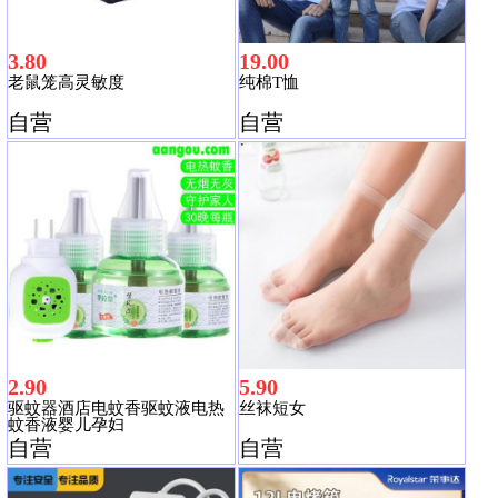
3.80
19.00
老鼠笼高灵敏度
纯棉T恤
自营
自营
2.90
5.90
驱蚊器酒店电蚊香驱蚊液电热
丝袜短女
蚊香液婴儿孕妇
自营
自营