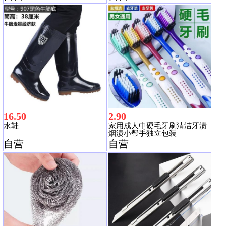
16.50
2.90
水鞋
家用成人中硬毛牙刷清洁牙渍
烟渍小帮手独立包装
自营
自营