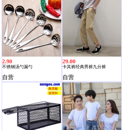
2.90
29.00
不锈钢汤勺漏勺
卡其裤经典男裤九分裤
自营
自营