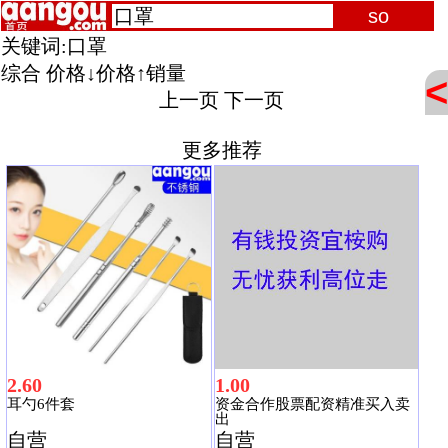
关键词:
口罩
综合
价格↓
价格↑
销量
<
上一页
下一页
更多推荐
2.60
1.00
耳勺6件套
资金合作股票配资精准买入卖
出
自营
自营