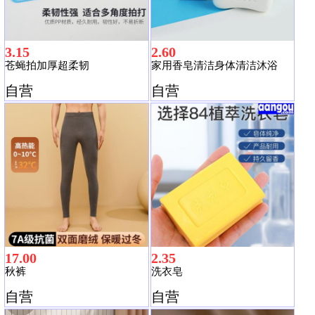
3.15
2.60
苍蝇拍加厚超柔韧
家用香皂清洁身体清洁沐浴
自营
自营
17.00
2.35
秋裤
洗衣皂
自营
自营