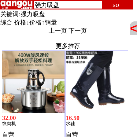
关键词:
强力吸盘
综合
价格↓
价格↑
销量
<
上一页
下一页
更多推荐
32.00
16.50
绞肉机
水鞋
自营
自营