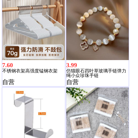
7.60
3.99
不锈钢衣架高强度锰钢衣架
仿猫眼石四叶草玻璃手链弹力
绳小众珍珠手链
自营
自营