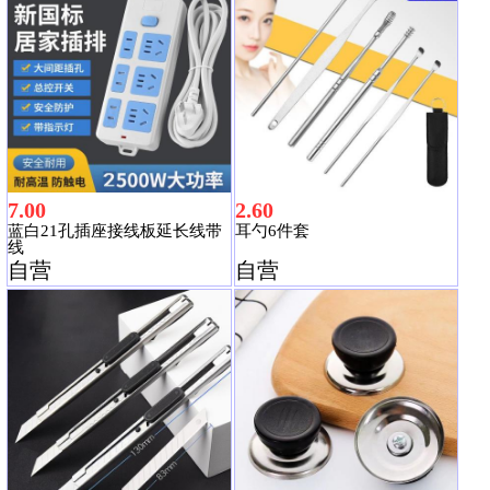
7.00
2.60
蓝白21孔插座接线板延长线带
耳勺6件套
线
自营
自营