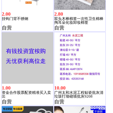
2.00
2.80
挂钩门背不锈钢
双头木棒棉签一次性卫生棉棒
掏耳朵化妆卸妆棉签
自营
自营
1.00
10.00
资金合作股票配资精准买入卖
广州太和水泥工程贴瓷批灰清
出
垃圾打墙砌墙批灰9208
自营
自营