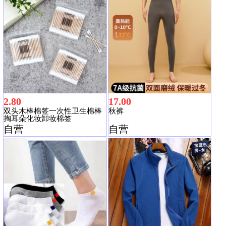
2.80
17.00
双头木棒棉签一次性卫生棉棒
秋裤
掏耳朵化妆卸妆棉签
自营
自营