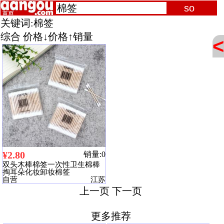
关键词:
棉签
综合
价格↓
价格↑
销量
<
¥2.80
销量:0
双头木棒棉签一次性卫生棉棒
掏耳朵化妆卸妆棉签
自营
江苏
上一页
下一页
更多推荐