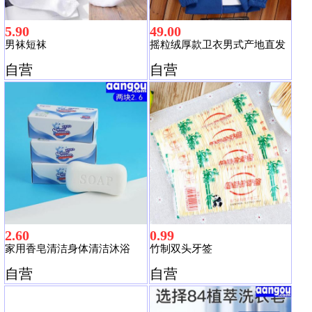
5.90
49.00
男袜短袜
摇粒绒厚款卫衣男式产地直发
自营
自营
2.60
0.99
家用香皂清洁身体清洁沐浴
竹制双头牙签
自营
自营