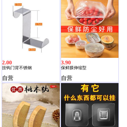
2.00
3.90
挂钩门背不锈钢
保鲜膜伸缩型
自营
自营