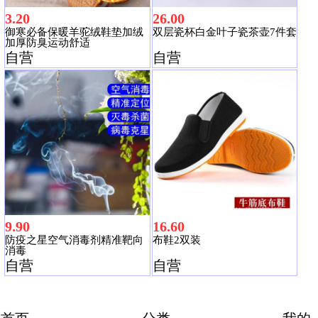
3.20
26.00
御寒必备保暖羊驼绒鞋垫加绒
双层瓷杯白金叶子瓷茶壶7件套
加厚防臭运动舒适
自营
自营
9.90
16.60
防疫之星空气消毒剂精准靶向
布鞋2双装
消毒
自营
自营