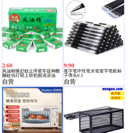
2.60
9.90
风油精驱赶蚊止痒晕车提神醒
签字笔中性笔水笔签字笔欧标
脑蚊虫叮咬上班犯困清凉油
子弹头0.5
自营
自营