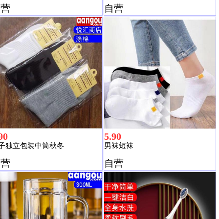
自营
自营
90
5.90
子独立包装中筒秋冬
男袜短袜
自营
自营