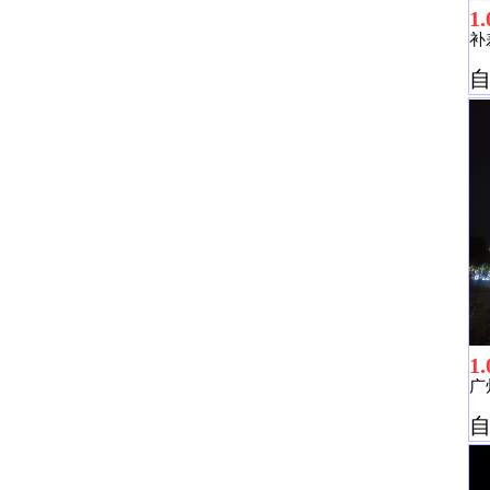
1.
补
1.
广