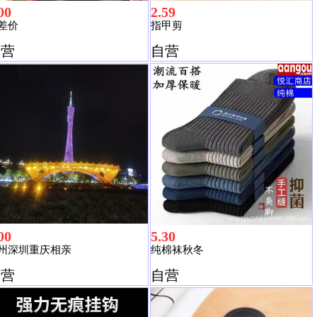
00
2.59
差价
指甲剪
自营
自营
00
5.30
州深圳重庆相亲
纯棉袜秋冬
自营
自营