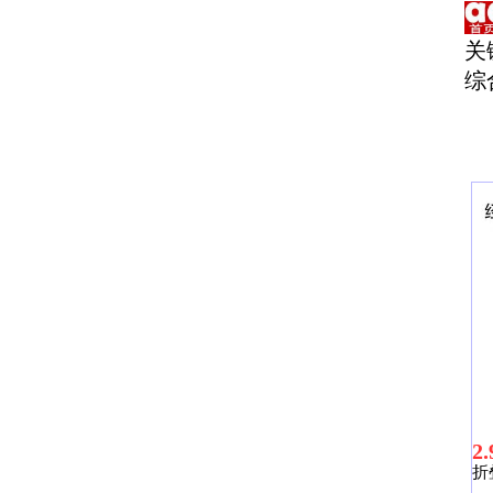
关
综
2.
折