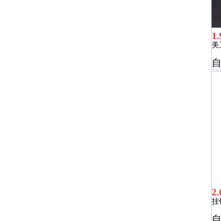
1.
美
2.
挂