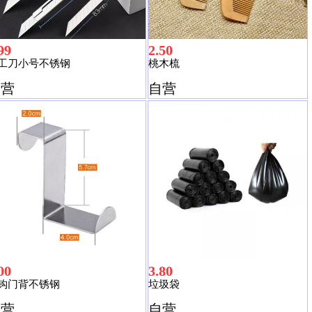
99
2.50
工刀小号不锈钢
桃木梳
自营
自营
00
3.80
钩门背不锈钢
垃圾袋
自营
自营