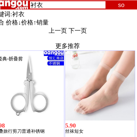
键词:
衬衣
合
价格↓
价格↑
销量
上一页
下一页
更多推荐
98
5.90
叠旅行剪刀普通补锈钢
丝袜短女