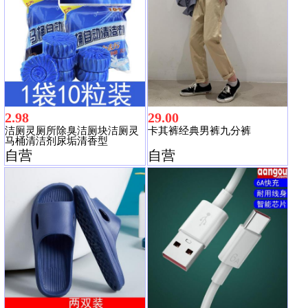
2.98
29.00
洁厕灵厕所除臭洁厕块洁厕灵
卡其裤经典男裤九分裤
马桶清洁剂尿垢清香型
自营
自营