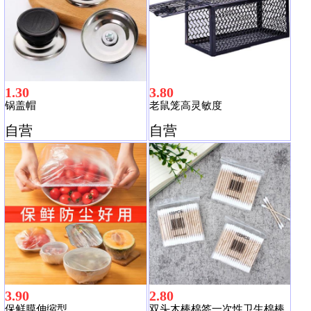
1.30
3.80
锅盖帽
老鼠笼高灵敏度
自营
自营
3.90
2.80
保鲜膜伸缩型
双头木棒棉签一次性卫生棉棒