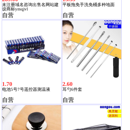
未注册域名咨询出售名网站建
平板拖免手洗免桶多种地面
设商标ymqjvl
自营
自营
1.70
2.60
电池5号7号遥控器测温液
耳勺6件套
自营
自营