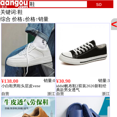
关键词:
鞋
综合
价格↓
价格↑
销量
<
¥138.00
¥30.90
销量:0
销量:3
小白鞋男鞋头层皮vene
iddid帆布鞋2双装2020新鞋经
典款男女透气
自营
浙江
自营
浙江