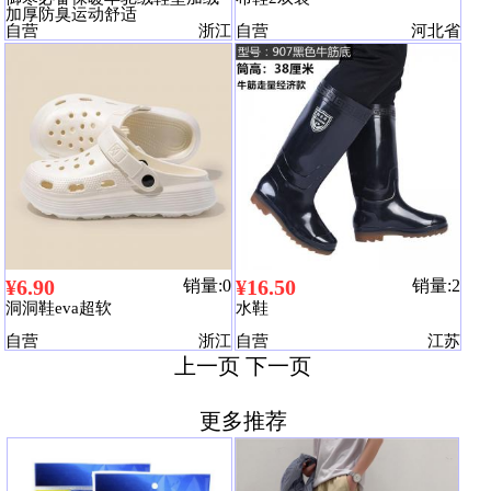
加厚防臭运动舒适
自营
浙江
自营
河北省
¥6.90
¥16.50
销量:0
销量:2
洞洞鞋eva超软
水鞋
自营
浙江
自营
江苏
上一页
下一页
更多推荐