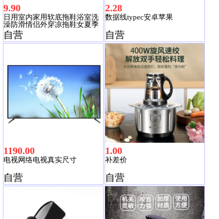
9.90
2.28
日用室内家用软底拖鞋浴室洗
数据线typec安卓苹果
澡防滑情侣外穿凉拖鞋女夏季
男家居鞋
自营
自营
1190.00
1.00
电视网络电视真实尺寸
补差价
自营
自营