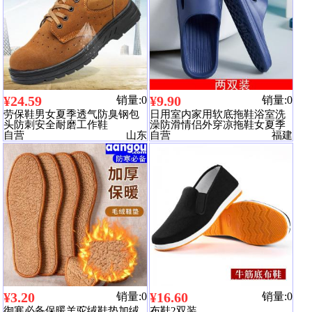
¥24.59
¥9.90
销量:0
销量:0
劳保鞋男女夏季透气防臭钢包
日用室内家用软底拖鞋浴室洗
头防刺安全耐磨工作鞋
澡防滑情侣外穿凉拖鞋女夏季
自营
山东
男家居鞋
自营
福建
¥3.20
¥16.60
销量:0
销量:0
御寒必备保暖羊驼绒鞋垫加绒
布鞋2双装